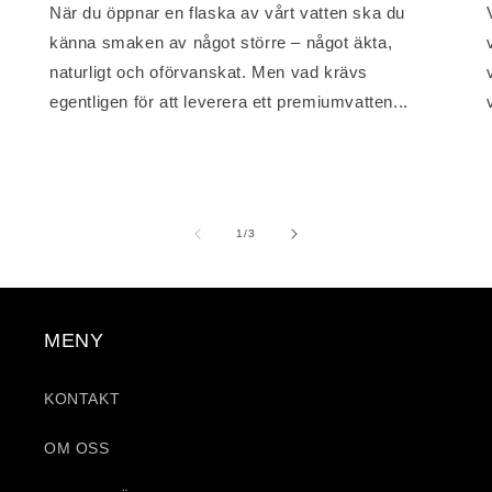
När du öppnar en flaska av vårt vatten ska du
känna smaken av något större – något äkta,
naturligt och oförvanskat. Men vad krävs
egentligen för att leverera ett premiumvatten...
av
1
/
3
MENY
KONTAKT
OM OSS