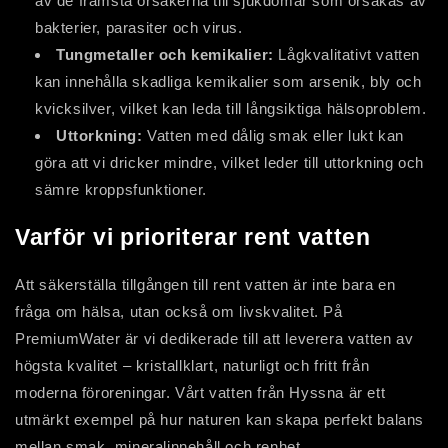
av de främsta orsakerna till sjukdomar som orsakas av
bakterier, parasiter och virus.
Tungmetaller och kemikalier:
Lågkvalitativt vatten
kan innehålla skadliga kemikalier som arsenik, bly och
kvicksilver, vilket kan leda till långsiktiga hälsoproblem.
Uttorkning:
Vatten med dålig smak eller lukt kan
göra att vi dricker mindre, vilket leder till uttorkning och
sämre kroppsfunktioner.
Varför vi prioriterar rent vatten
Att säkerställa tillgången till rent vatten är inte bara en
fråga om hälsa, utan också om livskvalitet. På
PremiumWater är vi dedikerade till att leverera vatten av
högsta kvalitet – kristallklart, naturligt och fritt från
moderna föroreningar. Vårt vatten från Hyssna är ett
utmärkt exempel på hur naturen kan skapa perfekt balans
mellan smak, mineralinnehåll och renhet.